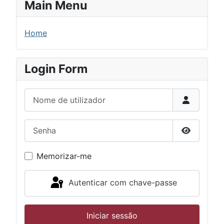
Main Menu
Home
Login Form
Nome de utilizador
Senha
Mostrar s
Memorizar-me
Autenticar com chave-passe
Iniciar sessão